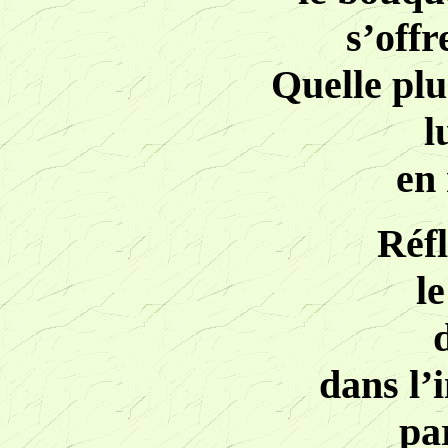
s’offr
Quelle plu
l
en 
Réfl
l
dans l’
pa