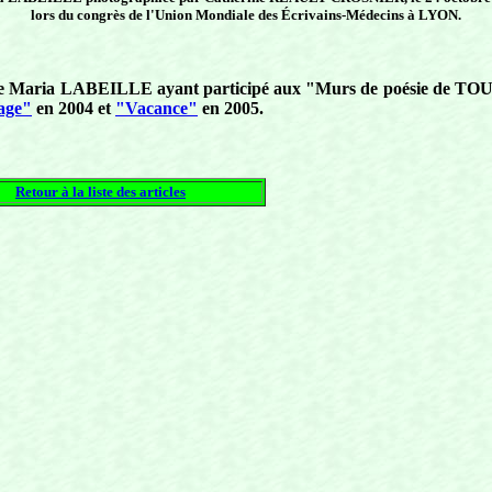
lors du congrès de l'Union Mondiale des Écrivains-Médecins à LYON.
mes de Maria LABEILLE ayant participé aux "Murs de poésie de T
age"
en 2004 et
"Vacance"
en 2005.
Retour à la liste des articles