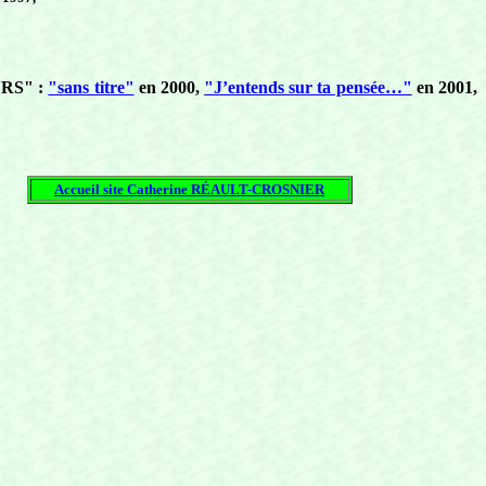
OURS" :
"sans titre"
en 2000,
"J’entends sur ta pensée…"
en 2001,
Accueil site Catherine RÉAULT-CROSNIER